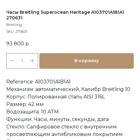
Часы Breitling Superocean Heritage A103701A1B1A1
270631
Breitling
SKU:
270631
93 800
р.
В корзину
Reference: A103701A1B1A1
Механизм: автоматический, Калибр Breitling 10
Корпус: Полированная сталь AISI 316L
Размер: 42 мм
Водозащита: 10 ATM
Функции: Часы, минуты, секунды, дата
Стекло: Сапфировое стекло с внутренним
Оплата при получении
Подробная
просветляющим антибликовым покрытием
консультация
Заказ опласивается
Ответим на все вопросы