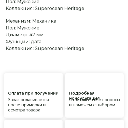
Пол: Мужские
после примерки и
и поможем с выбором
осмотра товара
Коллекция: Superocean Heritage
Механизм: Механика
Сервисное
Превосходное исполнение
Пол: Мужские
обслуживание
На все товары
Диаметр: 42 мм
распространяется
Реплики только
гарантийные
от ведущих и именитых
Функции: дата
обязательства
фабрик
Коллекция: Superocean Heritage