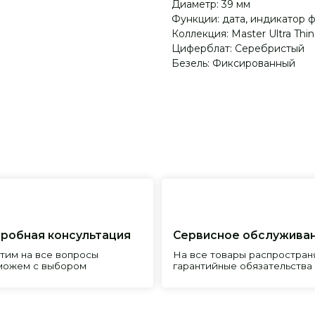
Диаметр: 39 мм
Функции: дата, индикатор 
Коллекция: Master Ultra Thi
Циферблат: Серебристый
Безель: Фиксированный
я консультация
Сервисное обслуживание
Пр
все вопросы
На все товары распространяется
Реп
с выбором
гарантийные обязательства
и и