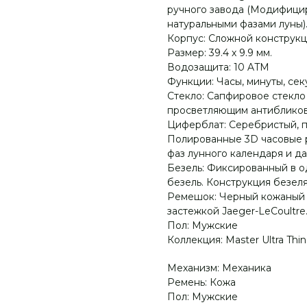
ручного завода (Модифицир
натуральными фазами луны)
Корпус: Сложной конструкци
Размер: 39.4 х 9.9 мм.
Водозащита: 10 ATM
Функции: Часы, минуты, сек
Стекло: Сапфировое стекло
просветляющим антибликов
Циферблат: Серебристый, п
Полированные 3D часовые 
фаз лунного календаря и дат
Безель: Фиксированный в 
безель. Конструкция безел
Ремешок: Черный кожаный 
застежкой Jaeger-LeCoultre
Пол: Мужские
Коллекция: Master Ultra Thi
Механизм: Механика
Ремень: Кожа
Пол: Мужские