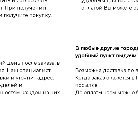
нить и согласовать
удобным для вас спо
ет. При получении
оплатой Вы можете о
и получите покупку.
В любые другие города
удобный пункт выдачи 
 день после заказа, в
ия. Наш специалист
Возможна доставка по 
ки и уточнит адрес.
Когда заказ окажется в
оделей и
посылке.
нностям каждой из них.
До оплаты часы можно 