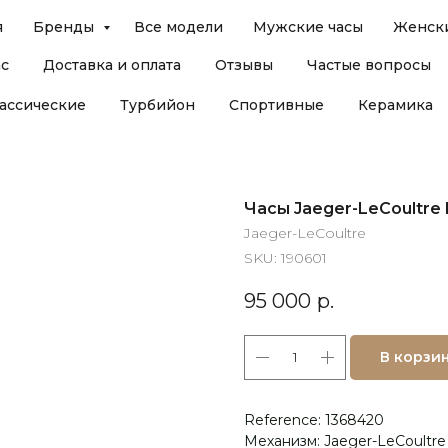
я
Бренды
Все модели
Мужские часы
Женски
ас
Доставка и оплата
Отзывы
Частые вопросы
ассические
Турбийон
Спортивные
Керамика
Часы Jaeger-LeCoultre 
Jaeger-LeCoultre
SKU:
190601
95 000
р.
В корзи
Reference: 1368420
Механизм: Jaeger-LeCoultre