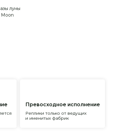
фазы луны
n Moon
евосходное исполнение
лики только от ведущих
менитых фабрик