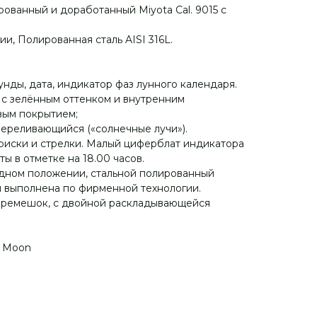
ованный и доработанный Miyota Cal. 9015 с
.
и, Полированная сталь AISI 316L.
унды, дата, индикатор фаз лунного календаря.
 с зелённым оттенком и внутренним
ым покрытием;
ереливающийся («солнечные лучи»).
риски и стрелки. Малый циферблат индикатора
ы в отметке на 18.00 часов.
одном положении, стальной полированный
я выполнена по фирменной технологии.
ремешок, с двойной раскладывающейся
.
n Moon