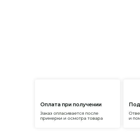
Оплата при получении
Подробна
Заказ опласивается после
Ответим на 
примерки и осмотра товара
и поможем 