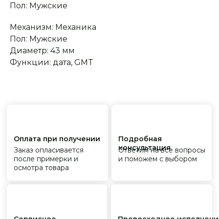
Пол: Мужские
Механизм: Механика
Сервисное
Превосходное исполнение
Пол: Мужские
обслуживание
На все товары
распространяется
Реплики только
Диаметр: 43 мм
гарантийные
от ведущих и именитых
обязательства
фабрик
Функции: дата, GMT