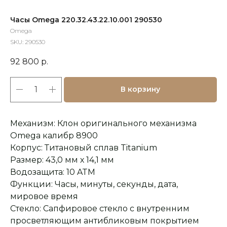
Часы Omega 220.32.43.22.10.001 290530
Omega
SKU:
290530
92 800
р.
В корзину
Механизм: Клон оригинального механизма
Omega калибр 8900
Корпус: Титановый сплав Titanium
Размер: 43,0 мм х 14,1 мм
Водозащита: 10 ATM
Функции: Часы, минуты, секунды, дата,
мировое время
Оплата при получении
Подробная
консультация
Стекло: Сапфировое стекло с внутренним
Заказ опласивается
Ответим на все вопросы
после примерки и
и поможем с выбором
просветляющим антибликовым покрытием
осмотра товара