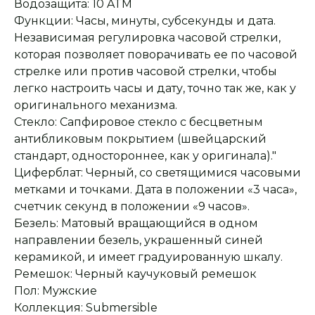
Водозащита: 10 ATM
Функции: Часы, минуты, субсекунды и дата.
Независимая регулировка часовой стрелки,
которая позволяет поворачивать ее по часовой
стрелке или против часовой стрелки, чтобы
легко настроить часы и дату, точно так же, как у
оригинального механизма.
Стекло: Сапфировое стекло с бесцветным
антибликовым покрытием (швейцарский
стандарт, одностороннее, как у оригинала)."
Циферблат: Черный, со светящимися часовыми
метками и точками. Дата в положении «3 часа»,
счетчик секунд в положении «9 часов».
Безель: Матовый вращающийся в одном
Оплата при получении
Подробная
консультация
Заказ опласивается
Ответим на все вопросы
направлении безель, украшенный синей
после примерки и
и поможем с выбором
осмотра товара
керамикой, и имеет градуированную шкалу.
Ремешок: Черный каучуковый ремешок
Пол: Мужские
Коллекция: Submersible
Сервисное
Превосходное исполнение