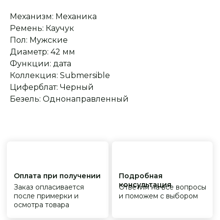
обслуживание
На все товары
распространяется
Реплики только
Механизм: Механика
гарантийные
от ведущих и именитых
обязательства
фабрик
Ремень: Каучук
Пол: Мужские
Диаметр: 42 мм
Функции: дата
Коллекция: Submersible
Циферблат: Черный
Безель: Однонаправленный