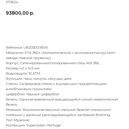
270624
93800,00
р.
В корзину
Reference: UB2030121B1A1
Механизм: ETA 2824 (Автоматический, с возможностью ручного
завода главной пружины);
Корпус: Сатинированная/полированная сталь AISI 316L
Размер: 42 х 14.5 мм
Водозащита: 10 ATM
Функции: Часы, минуты, секунды, дата
Стекло: Сапфировое стекло с внутренним просветляющим
антибликовым покрытием
Циферблат: Черный циферблат
Безель: Однонаправленный вращающийся синий керамический
безель
Ремешок: Высококачественный стальной браслет миланского
Оплата при получении
Подробная
плетения, с двойной раскладывающейся застежкой Breitling.
консультация
Заказ опласивается
Ответим на все вопросы
Пол: Мужские
после примерки и
и поможем с выбором
Коллекция: Superocean Heritage
осмотра товара