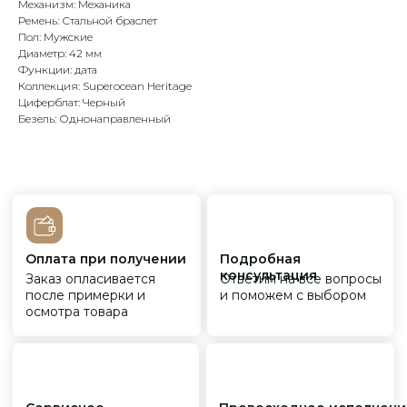
Механизм: Механика
Ремень: Стальной браслет
Пол: Мужские
Диаметр: 42 мм
Сервисное
Превосходное исполнение
Функции: дата
обслуживание
На все товары
распространяется
Коллекция: Superocean Heritage
Реплики только
гарантийные
от ведущих и именитых
Циферблат: Черный
обязательства
фабрик
Безель: Однонаправленный