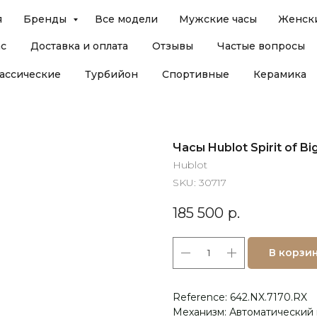
я
Бренды
Все модели
Мужские часы
Женски
ас
Доставка и оплата
Отзывы
Частые вопросы
ассические
Турбийон
Спортивные
Керамика
Часы Hublot Spirit of B
Hublot
SKU:
30717
185 500
р.
В корзи
Reference: 642.NX.7170.RX
Механизм: Автоматический 