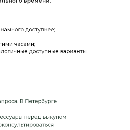
ального времени.
 намного доступнее;
гими часами;
алогичные доступные варианты.
апроса. В Петербурге
сессуары перед выкупом
роконсультироваться