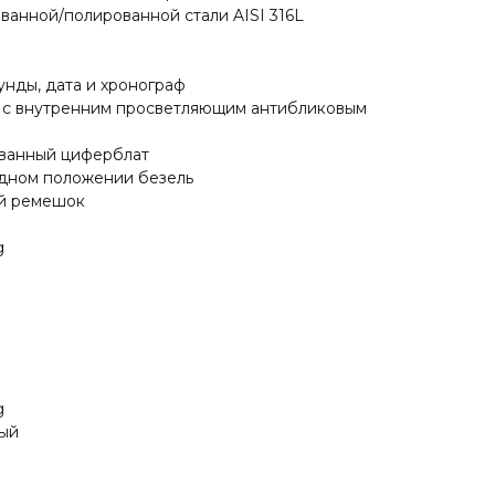
ованной/полированной стали AISI 316L
унды, дата и хронограф
о с внутренним просветляющим антибликовым
ванный циферблат
одном положении безель
ый ремешок
g
g
ый