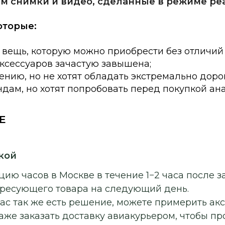
м снимки и видео, сделанные в режиме ре
оторые:
 вещь, которую можно приобрести без отличий
аксессуаров зачастую завышена;
нию, но не хотят обладать экстремально доро
дам, но хотят попробовать перед покупкой ан
E
кой
ию часов в Москве в течение 1−2 часа после з
ересующего товара на следующий день.
ас так же есть решение, можете примерить ак
аже заказать доставку авиакурьером, чтобы п