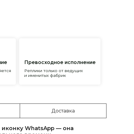
евосходное исполнение
лики только от ведущих
менитых фабрик
Доставка
 иконку WhatsApp — она