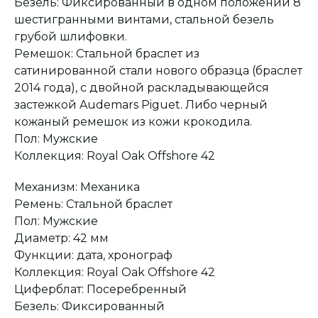
Безель: Фиксированный в одном положении 8
шестигранными винтами, стальной безель
Оплата при получении
Подробная
грубой шлифовки.
консультация
Заказ опласивается
Ответим на все вопросы
после примерки и
и поможем с выбором
Ремешок: Стальной браслет из
осмотра товара
сатинированной стали нового образца (браслет
2014 года), с двойной раскладывающейся
застежкой Audemars Piguet. Либо черный
Сервисное
Превосходное исполнение
обслуживание
кожаный ремешок из кожи крокодила.
На все товары
распространяется
Реплики только
Пол: Мужские
гарантийные
от ведущих и именитых
обязательства
фабрик
Коллекция: Royal Oak Offshore 42
Механизм: Механика
Ремень: Стальной браслет
Пол: Мужские
Диаметр: 42 мм
Функции: дата, хронограф
Коллекция: Royal Oak Offshore 42
Циферблат: Посеребренный
Безель: Фиксированный