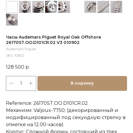
Часы Audemars Piguet Royal Oak Offshore
26170ST.OO.D101CR.02 V3 010902
Audemars Piguet
SKU:
10902
128 500
р.
В корзину
Reference: 26170ST.OO.D101CR.02
Механизм: Valjoux-7750; (декорированный и
модифицированный под секундную стрелку в
отметке на 12.00 часов)
Корпус: Сложной формы, состоящий из трех