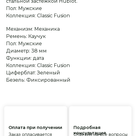
стальной застежкой Hublot.
Пол: Мужские
Сервисное
Превосходное исполнение
обслуживание
Коллекция: Classic Fusion
На все товары
распространяется
Реплики только
гарантийные
от ведущих и именитых
обязательства
фабрик
Механизм: Механика
Ремень: Каучук
Пол: Мужские
Диаметр: 38 мм
Функции: дата
Коллекция: Classic Fusion
Циферблат: Зеленый
Безель: Фиксированный