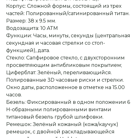
Корпус: Cложной формы, состоящий из трех
частей: Полированный/сатинированный титан.
Размер: 38 х 9.5 мм.
Водозащита: 10 ATM
Функции: Часы, минуты, секунды (центральная
секундная и часовая стрелки со стоп-
функцией), дата.
Стекло: Сапфировое стекло, с двухсторонним
просветляющим антибликовым покрытием;
Циферблат: Зелёный, переливающийся.
Полированные 3D часовые риски и стрелки.
Окно даты, расположенное в отметке на 15.00
часов.
Безель: Фиксированный в одном положении 6
Н-образными полированными винтами
Оплата при получении
Подробная
титановый безель грубой шлифовки.
консультация
Заказ опласивается
Ответим на все вопросы
после примерки и
и поможем с выбором
Ремешок: Зелёный кожаный (кожа/каучук)
осмотра товара
ремешок, с двойной раскладывающейся