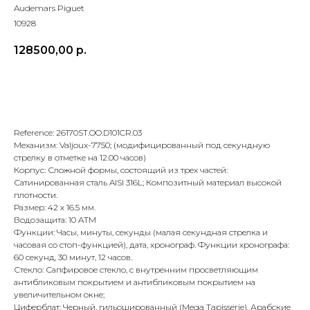
Audemars Piguet
10928
128500,00
р.
В корзину
Reference: 26170ST.OO.D101CR.03
Механизм: Valjoux-7750; (модифицированный под секундную
стрелку в отметке на 12.00 часов)
Корпус: Сложной формы, состоящий из трех частей:
Сатинированная сталь AISI 316L; Композитный материал высокой
плотности.
Размер: 42 х 16.5 мм.
Водозащита: 10 ATM
Функции: Часы, минуты, секунды (малая секундная стрелка и
часовая со стоп-функцией), дата, хронограф. Функции хронографа:
60 секунд, 30 минут, 12 часов.
Стекло: Сапфировое стекло, с внутренним просветляющим
антибликовым покрытием и антибликовым покрытием на
увеличительном окне;
Циферблат: Черный, гильошированный (Mega Tapisserie). Арабские