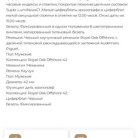
часовые индексы и стрелки, покрытые люминесцентным составом
Super LumiNovaС1. Малые циферблаты хронографа и циферблат
малой секундной стрелки в отметке на 12.00 часов. Окно даты на
15.00 часов.
Безель: Фиксированный в одном положении 8 шестигранными
Оплата при получении
Подробная
винтами, матированный титановый безель.
консультация
Заказ опласивается
Ответим на все вопросы
Ремешок: Черный каучуковый ремешок Royal Oak Offshore, с
после примерки и
и поможем с выбором
осмотра товара
двойной титановой раскладывающейся застежкой Audemars
Piguet.
Пол: Мужские
Коллекция: Royal Oak Offshore 42
Механизм: Механика
Сервисное
Превосходное исполнение
обслуживание
На все товары
Ремень: Каучук
распространяется
Реплики только
Пол: Мужские
гарантийные
от ведущих и именитых
Диаметр: 42 мм
обязательства
фабрик
Функции: дата, хронограф
Коллекция: Royal Oak Offshore 42
Циферблат: Черный
Безель: Фиксированный