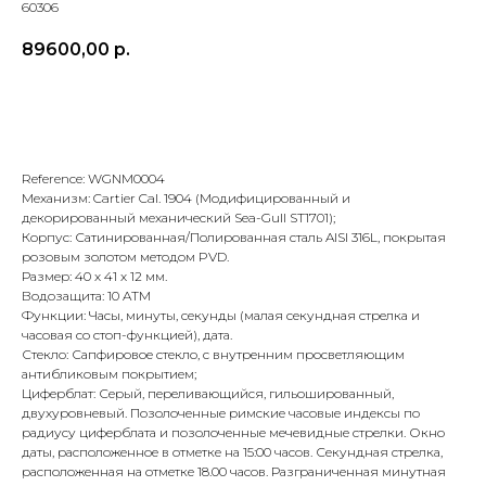
60306
89600,00
р.
В корзину
Reference: WGNM0004
Механизм: Cartier Cal. 1904 (Модифицированный и
декорированный механический Sea-Gull ST1701);
Корпус: Сатинированная/Полированная сталь AISI 316L, покрытая
розовым золотом методом PVD.
Размер: 40 х 41 х 12 мм.
Водозащита: 10 ATM
Функции: Часы, минуты, секунды (малая секундная стрелка и
часовая со стоп-функцией), дата.
Стекло: Сапфировое стекло, с внутренним просветляющим
антибликовым покрытием;
Циферблат: Серый, переливающийся, гильошированный,
двухуровневый. Позолоченные римские часовые индексы по
радиусу циферблата и позолоченные мечевидные стрелки. Окно
даты, расположенное в отметке на 15:00 часов. Секундная стрелка,
расположенная на отметке 18.00 часов. Разграниченная минутная