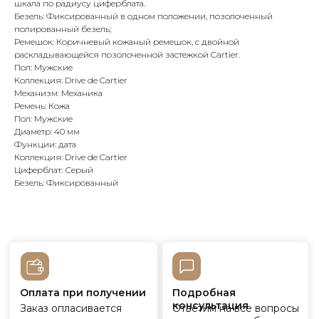
шкала по радиусу циферблата.
Безель: Фиксированный в одном положении, позолоченный
Оплата при получении
Подробная
полированный безель;
консультация
Заказ опласивается
Ответим на все вопросы
Ремешок: Коричневый кожаный ремешок, с двойной
после примерки и
и поможем с выбором
раскладывающейся позолоченной застежкой Cartier.
осмотра товара
Пол: Мужские
Коллекция: Drive de Cartier
Механизм: Механика
Ремень: Кожа
Сервисное
Превосходное исполнение
Пол: Мужские
обслуживание
На все товары
распространяется
Диаметр: 40 мм
Реплики только
гарантийные
от ведущих и именитых
Функции: дата
обязательства
фабрик
Коллекция: Drive de Cartier
Циферблат: Серый
Безель: Фиксированный