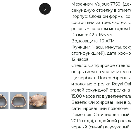
Механизм: Valjoux-7750; (
секундную стрелку в отметк
Корпус: Сложной формы, со
состоящий из трех частей: 
розовым золотом методом P
Размер: 42 х 16.5 мм.
Водозащита: 10 ATM
Функции: Часы, минуты, сек
стоп-функцией), дата, хрон
12 часов.
Стекло: Сапфировое стекл
покрытием на увеличительн
Циферблат: Посеребренный
и золотые стрелки Royal O
малой секундной стрелки в о
15.00 часов под увеличитель
Безель: Фиксированный в 
сатинированный позолочен
Ремешок: Сатинированный 
2014 года), с двойной рас
черный (синий) каучуковый