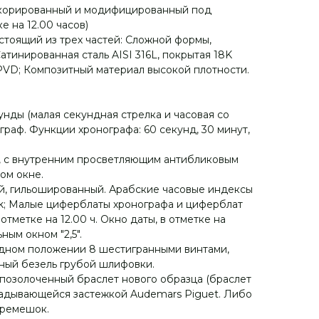
декорированный и модифицированный под
е на 12.00 часов)
стоящий из трех частей: Сложной формы,
Сатинированная сталь AISI 316L, покрытая 18K
VD; Композитный материал высокой плотности.
унды (малая секундная стрелка и часовая со
ограф. Функции хронографа: 60 секунд, 30 минут,
о, с внутренним просветляющим антибликовым
ом окне.
, гильошированный. Арабские часовые индексы
ak; Малые циферблаты хронографа и циферблат
тметке на 12.00 ч. Окно даты, в отметке на
ным окном "2,5".
одном положении 8 шестигранными винтами,
ный безель грубой шлифовки.
позолоченный браслет нового образца (браслет
кладывающейся застежкой Audemars Piguet. Либо
 ремешок.