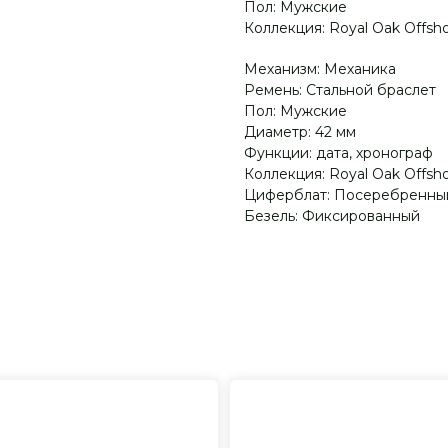
Пол: Мужские
Коллекция: Royal Oak Offsh
Механизм: Механика
Ремень: Стальной браслет
Пол: Мужские
Диаметр: 42 мм
Функции: дата, хронограф
Коллекция: Royal Oak Offsh
Циферблат: Посеребренны
Безель: Фиксированный
я консультация
Сервисное обслуживание
Пр
все вопросы
На все товары распространяется
Реп
с выбором
гарантийные обязательства
и и