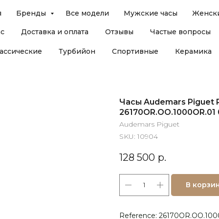
я
Бренды
Все модели
Мужские часы
Женски
ас
Доставка и оплата
Отзывы
Частые вопросы
ассические
Турбийон
Спортивные
Керамика
Часы Audemars Piguet R
26170OR.OO.1000OR.01
Audemars Piguet
SKU:
10904
128 500
р.
В корзи
Reference: 26170OR.OO.10