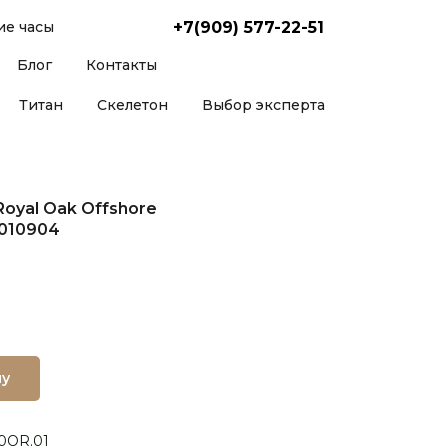
+7(909) 577-22-51
е часы
Блог
Контакты
Титан
Скелетон
Выбор эксперта
oyal Oak Offshore
 010904
ну
00OR.01