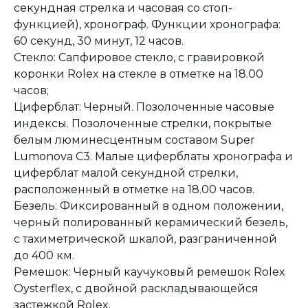
секундная стрелка и часовая со стоп-
функцией), хронограф. Функции хронографа:
60 секунд, 30 минут, 12 часов.
Стекло: Сапфировое стекло, с гравировкой
коронки Rolex на стекле в отметке на 18.00
часов;
Циферблат: Черный. Позолоченные часовые
индексы. Позолоченные стрелки, покрытые
белым люминесцентным составом Super
Lumonova C3. Малые циферблаты хронографа и
циферблат малой секундной стрелки,
расположенный в отметке на 18.00 часов.
Безель: Фиксированный в одном положении,
черный полированный керамический безель,
с тахиметрической шкалой, разграниченной
Оплата при получении
Подробная
до 400 км.
консультация
Заказ опласивается
Ответим на все вопросы
после примерки и
и поможем с выбором
Ремешок: Черный каучуковый ремешок Rolex
осмотра товара
Oysterflex, с двойной раскладывающейся
застежкой Rolex.