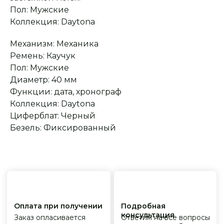
Пол: Мужские
Сервисное
Превосходное исполнение
Коллекция: Daytona
обслуживание
На все товары
распространяется
Реплики только
гарантийные
от ведущих и именитых
обязательства
фабрик
Механизм: Механика
Ремень: Каучук
Пол: Мужские
Диаметр: 40 мм
Функции: дата, хронограф
Коллекция: Daytona
Циферблат: Черный
Безель: Фиксированный