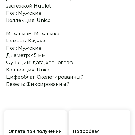
застежкой Hublot
Пол: Мужские
Сервисное
Превосходное исполнение
обслуживание
На все товары
Коллекция: Unico
распространяется
Реплики только
гарантийные
от ведущих и именитых
обязательства
фабрик
Механизм: Механика
Ремень: Каучук
Пол: Мужские
Диаметр: 45 мм
Функции: дата, хронограф
Коллекция: Unico
Циферблат: Скелетированный
Безель: Фиксированный