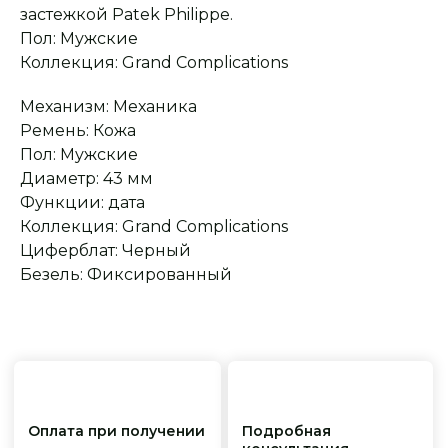
застежкой Patek Philippe.
Пол: Мужские
Сервисное
Превосходное исполнение
обслуживание
На все товары
Коллекция: Grand Complications
распространяется
Реплики только
гарантийные
от ведущих и именитых
обязательства
фабрик
Механизм: Механика
Ремень: Кожа
Пол: Мужские
Диаметр: 43 мм
Функции: дата
Коллекция: Grand Complications
Циферблат: Черный
Безель: Фиксированный