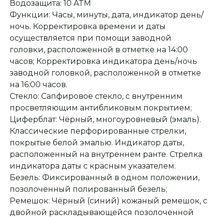
Водозащита: 10 ATM
Функции: Часы, минуты, дата, индикатор день/
ночь. Корректировка времени и даты
осуществляется при помощи заводной
головки, расположенной в отметке на 14:00
часов; Корректировка индикатора день/ночь
заводной головкой, расположенной в отметке
на 16:00 часов.
Стекло: Сапфировое стекло, с внутренним
просветляющим антибликовым покрытием;
Циферблат: Чёрный, многоуровневый (эмаль).
Классические перфорированные стрелки,
покрытые белой эмалью. Индикатор даты,
расположенный на внутреннем ранте. Стрелка
индикатора даты с красным указателем.
Безель: Фиксированный в одном положении,
Оплата при получении
Подробная
консультация
позолоченный полированный безель;
Заказ опласивается
Ответим на все вопросы
после примерки и
и поможем с выбором
Ремешок: Чёрный (синий) кожаный ремешок, с
осмотра товара
двойной раскладывающейся позолоченной