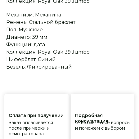
Коллекция: Royal Oak 39 Jumbo
обслуживание
На все товары
распространяется
Реплики только
гарантийные
от ведущих и именитых
Механизм: Механика
обязательства
фабрик
Ремень: Стальной браслет
Пол: Мужские
Диаметр: 39 мм
Функции: дата
Коллекция: Royal Oak 39 Jumbo
Циферблат: Синий
Безель: Фиксированный