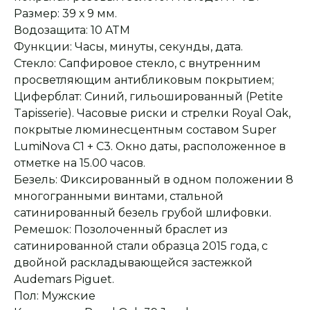
Размер: 39 х 9 мм.
Водозащита: 10 ATM
Функции: Часы, минуты, секунды, дата.
Стекло: Сапфировое стекло, с внутренним
просветляющим антибликовым покрытием;
Циферблат: Синий, гильошированный (Petite
Tapisserie). Часовые риски и стрелки Royal Oak,
покрытые люминесцентным составом Super
LumiNova С1 + С3. Окно даты, расположенное в
отметке на 15.00 часов.
Безель: Фиксированный в одном положении 8
многогранными винтами, стальной
сатинированный безель грубой шлифовки.
Ремешок: Позолоченный браслет из
Оплата при получении
Подробная
консультация
Заказ опласивается
Ответим на все вопросы
сатинированной стали образца 2015 года, с
после примерки и
и поможем с выбором
осмотра товара
двойной раскладывающейся застежкой
Audemars Piguet.
Пол: Мужские
Сервисное
Превосходное исполнение