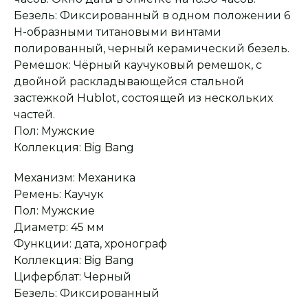
Безель: Фиксированный в одном положении 6
Оплата при получении
Подробная
Н-образными титановыми винтами
консультация
Заказ опласивается
Ответим на все вопросы
после примерки и
и поможем с выбором
полированный, черный керамический безель.
осмотра товара
Ремешок: Чёрный каучуковый ремешок, с
двойной раскладывающейся стальной
застежкой Hublot, состоящей из нескольких
Сервисное
Превосходное исполнение
обслуживание
частей.
На все товары
распространяется
Реплики только
Пол: Мужские
гарантийные
от ведущих и именитых
обязательства
фабрик
Коллекция: Big Bang
Механизм: Механика
Ремень: Каучук
Пол: Мужские
Диаметр: 45 мм
Функции: дата, хронограф
Коллекция: Big Bang
Циферблат: Черный
Безель: Фиксированный