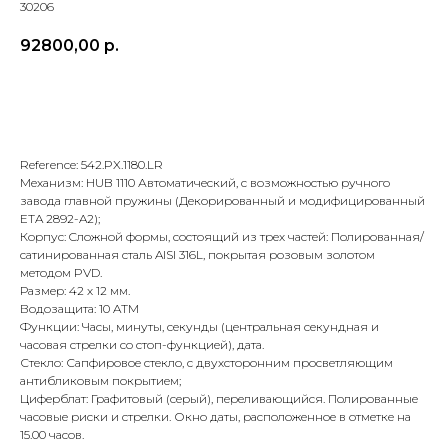
30206
92800,00
р.
В корзину
Reference: 542.PX.1180.LR
Механизм: HUB 1110 Автоматический, с возможностью ручного
завода главной пружины (Декорированный и модифицированный
ETA 2892-A2);
Корпус: Cложной формы, состоящий из трех частей: Полированная/
сатинированная сталь AISI 316L, покрытая розовым золотом
методом PVD.
Размер: 42 х 12 мм.
Водозащита: 10 ATM
Функции: Часы, минуты, секунды (центральная секундная и
часовая стрелки со стоп-функцией), дата.
Стекло: Сапфировое стекло, с двухсторонним просветляющим
антибликовым покрытием;
Циферблат: Графитовый (серый), переливающийся. Полированные
часовые риски и стрелки. Окно даты, расположенное в отметке на
15.00 часов.