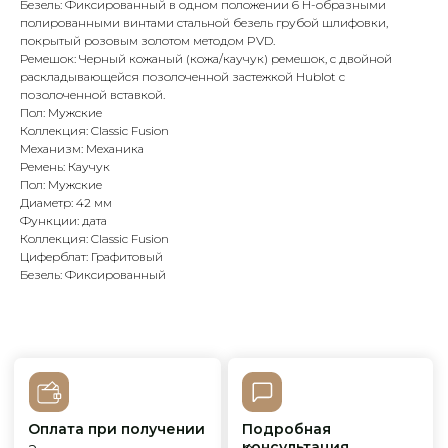
Безель: Фиксированный в одном положении 6 Н-образными
полированными винтами стальной безель грубой шлифовки,
покрытый розовым золотом методом PVD.
Оплата при получении
Подробная
Ремешок: Черный кожаный (кожа/каучук) ремешок, с двойной
консультация
Заказ опласивается
Ответим на все вопросы
раскладывающейся позолоченной застежкой Hublot с
после примерки и
и поможем с выбором
осмотра товара
позолоченной вставкой.
Пол: Мужские
Коллекция: Classic Fusion
Механизм: Механика
Ремень: Каучук
Сервисное
Превосходное исполнение
обслуживание
На все товары
Пол: Мужские
распространяется
Реплики только
Диаметр: 42 мм
гарантийные
от ведущих и именитых
Функции: дата
обязательства
фабрик
Коллекция: Classic Fusion
Циферблат: Графитовый
Безель: Фиксированный