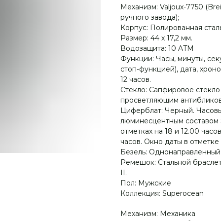
Механизм: Valjoux-7750 (Bre
ручного завода);
Корпус: Полированная сталь 
Размер: 44 х 17,2 мм.
Водозащита: 10 ATM
Функции: Часы, минуты, сек
стоп-функцией), дата, хрон
12 часов.
Стекло: Сапфировое стекло
просветляющим антибликов
Циферблат: Черный. Часовы
люминесцентным составом S
отметках на 18 и 12.00 часо
часов. Окно даты в отметке 
Безель: Однонаправленный
Ремешок: Стальной браслет 
II.
Пол: Мужские
Коллекция: Superocean
Механизм: Механика