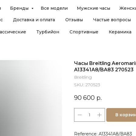
я
Бренды
Все модели
Мужские часы
Женски
ас
Доставка и оплата
Отзывы
Частые вопросы
ассические
Турбийон
Спортивные
Керамика
Часы Breitling Aeromar
A13341A8/BA83 270523
Breitling
SKU:
270523
90 600
р.
В корзи
Reference: A13341A8/BA83