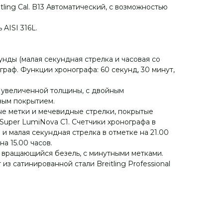
itling Cal. B13 Автоматический, с возможностью
AISI 316L.
унды (малая секундная стрелка и часовая со
ограф. Функции хронографа: 60 секунд, 30 минут,
 увеличенной толщины, с двойным
ым покрытием.
е метки и мечевидные стрелки, покрытые
uper LumiNova С1. Счетчики хронографа в
в и малая секундная стрелка в отметке на 21.00
на 15.00 часов.
 вращающийся безель, с минутными метками.
из сатинированной стали Breitling Professional