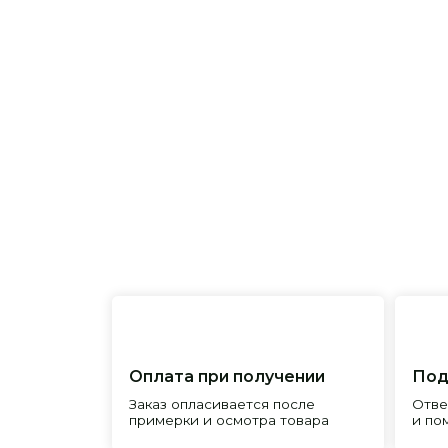
Оплата при получении
Подробна
Заказ опласивается после
Ответим на 
примерки и осмотра товара
и поможем 