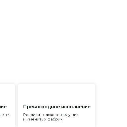
евосходное исполнение
лики только от ведущих
менитых фабрик