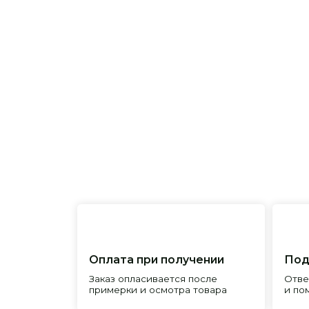
Оплата при получении
Подробна
Заказ опласивается после
Ответим на 
примерки и осмотра товара
и поможем 