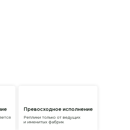
евосходное исполнение
лики только от ведущих
менитых фабрик