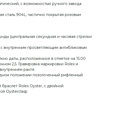
атический, с возможностью ручного завода
ая сталь 904L, частично покрытая розовым
унды (центральная секундная и часовая стрелки
о с внутренним просветляющим антибликовым
кно даты, расположенное в отметке на 15.00
кном 2,5. Гравировка маркировки Rolex и
 внутреннем ранте.
одном положении позолоченный рифленный
браслет Rolex Oyster, с двойной
й Oysterclasp