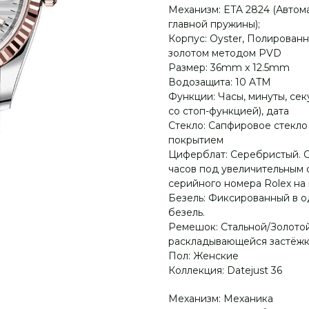
Механизм: ETA 2824 (Автом
главной пружины);
Корпус: Oyster, Полированн
золотом методом PVD
Размер: 36mm x 12.5mm
Водозащита: 10 ATM
Функции: Часы, минуты, сек
со стоп-функцией), дата
Стекло: Сапфировое стекл
покрытием
Циферблат: Серебристый. О
часов под увеличительным о
серийного номера Rolex на
Безель: Фиксированный в 
безель.
Ремешок: Стальной/Золотой 
раскладывающейся застёжко
Пол: Женские
Коллекция: Datejust 36
Механизм: Механика