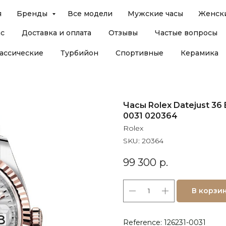
я
Бренды
Все модели
Мужские часы
Женски
ас
Доставка и оплата
Отзывы
Частые вопросы
ассические
Турбийон
Спортивные
Керамика
Часы Rolex Datejust 36 
0031 020364
Rolex
SKU:
20364
99 300
р.
В корзи
Reference: 126231-0031